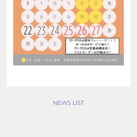
STAY
宿泊案内
CAFE LOUNGE&
WORKSPACE
カフェラウンジ＆ワークスペース
ACCESS
アクセス
NEWS
NEWS LIST
ニュース
BOOK NOW